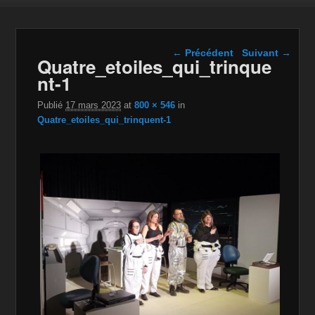
Navigation dans les
← Précédent
Suivant →
Quatre_etoiles_qui_trinque
images
nt-1
Publié
17 mars 2023
at
800 × 546
in
Quatre_etoiles_qui_trinquent-1