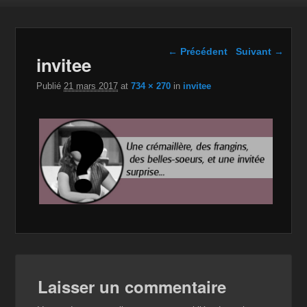
Navigation dans les
← Précédent
Suivant →
invitee
images
Publié
21 mars 2017
at
734 × 270
in
invitee
Laisser un commentaire