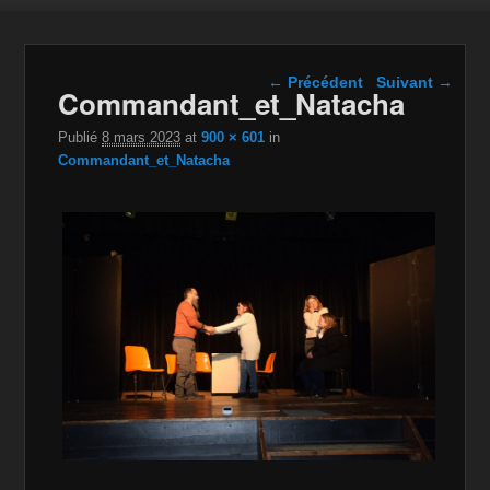
Navigation dans les
← Précédent
Suivant →
Commandant_et_Natacha
images
Publié
8 mars 2023
at
900 × 601
in
Commandant_et_Natacha