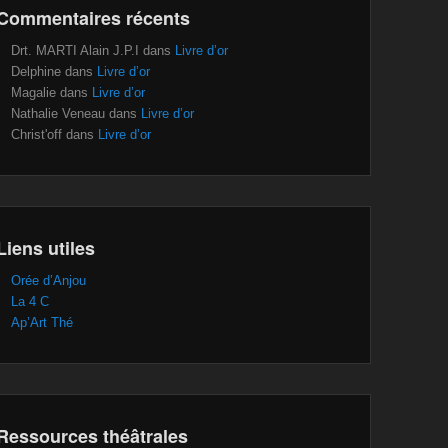
Commentaires récents
Drt. MARTI Alain J.P.I
dans
Livre d’or
Delphine
dans
Livre d’or
Magalie
dans
Livre d’or
Nathalie Veneau
dans
Livre d’or
Christ'off
dans
Livre d’or
Liens utiles
Orée d’Anjou
La 4 C
Ap’Art Thé
Ressources théâtrales