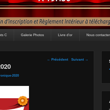
nts C
Galerie Photos
Livre d’or
Nous contacter
Navigation dans les
← Précédent
Suivant →
images
2020
tronique-2020